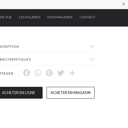
X
 DE VUE
LES SOLAIRES
NOS MAGASINS
CONTACT
SCRIPTION
RACTERISTIQUES
Facebook
WhatsApp
Pinterest
Twitter
Share
RTAGER:
ACHETER EN LIGNE
ACHETER EN MAGASIN