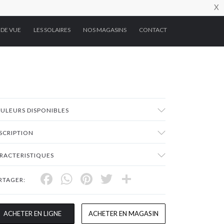
X
 DE VUE
LES SOLAIRES
NOS MAGASINS
CONTACT
ULEURS DISPONIBLES
SCRIPTION
RACTERISTIQUES
Facebook
WhatsApp
Pinterest
Twitter
Share
RTAGER:
ACHETER EN LIGNE
ACHETER EN MAGASIN