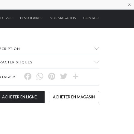
X
 DE VUE
LES SOLAIRES
NOS MAGASINS
CONTACT
SCRIPTION
RACTERISTIQUES
Facebook
WhatsApp
Pinterest
Twitter
Share
RTAGER:
ACHETER EN LIGNE
ACHETER EN MAGASIN