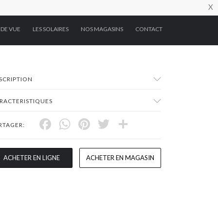
X
 DE VUE
LES SOLAIRES
NOS MAGASINS
CONTACT
SCRIPTION
RACTERISTIQUES
Facebook
WhatsApp
Pinterest
Twitter
Share
RTAGER:
ACHETER EN LIGNE
ACHETER EN MAGASIN