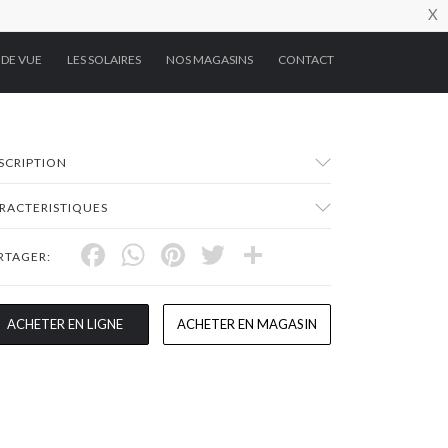
X
 DE VUE
LES SOLAIRES
NOS MAGASINS
CONTACT
SCRIPTION
RACTERISTIQUES
Facebook
WhatsApp
Pinterest
Twitter
Share
RTAGER:
ACHETER EN LIGNE
ACHETER EN MAGASIN