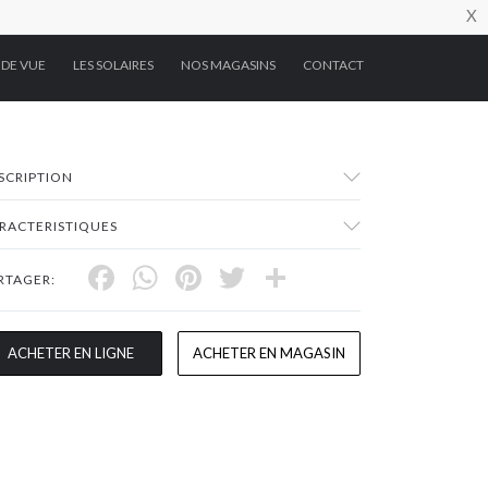
X
 DE VUE
LES SOLAIRES
NOS MAGASINS
CONTACT
SCRIPTION
RACTERISTIQUES
Facebook
WhatsApp
Pinterest
Twitter
Share
RTAGER:
ACHETER EN LIGNE
ACHETER EN MAGASIN