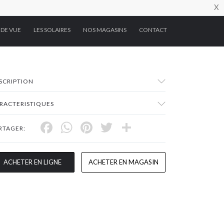
X
 DE VUE
LES SOLAIRES
NOS MAGASINS
CONTACT
SCRIPTION
RACTERISTIQUES
Facebook
WhatsApp
Pinterest
Twitter
Share
RTAGER:
ACHETER EN LIGNE
ACHETER EN MAGASIN