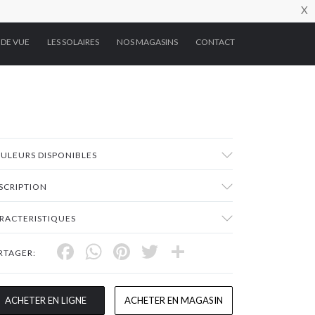
X
 DE VUE
LES SOLAIRES
NOS MAGASINS
CONTACT
ULEURS DISPONIBLES
SCRIPTION
RACTERISTIQUES
Facebook
WhatsApp
Pinterest
Twitter
Share
RTAGER:
ACHETER EN LIGNE
ACHETER EN MAGASIN