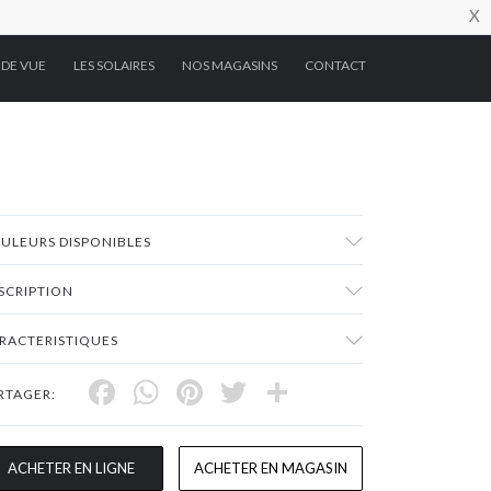
X
 DE VUE
LES SOLAIRES
NOS MAGASINS
CONTACT
ULEURS DISPONIBLES
SCRIPTION
RACTERISTIQUES
Facebook
WhatsApp
Pinterest
Twitter
Share
RTAGER:
ACHETER EN LIGNE
ACHETER EN MAGASIN