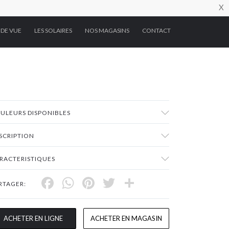
X
 DE VUE
LES SOLAIRES
NOS MAGASINS
CONTACT
ULEURS DISPONIBLES
SCRIPTION
RACTERISTIQUES
Facebook
WhatsApp
Pinterest
Twitter
Share
RTAGER:
ACHETER EN LIGNE
ACHETER EN MAGASIN